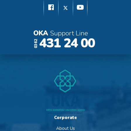
OKA
Support Line
431 24 00
0362
Corporate
About Us