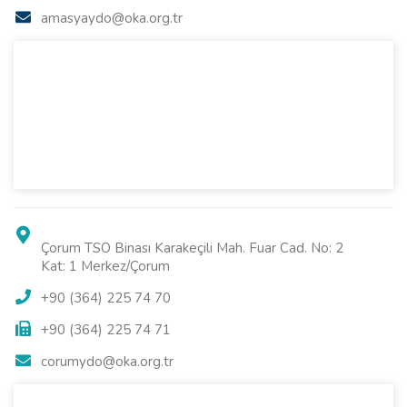
amasyaydo@oka.org.tr
Çorum TSO Binası Karakeçili Mah. Fuar Cad. No: 2
Kat: 1 Merkez/Çorum
+90 (364) 225 74 70
+90 (364) 225 74 71
corumydo@oka.org.tr