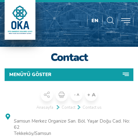
EN
Contact
MENÜYÜ GÖSTER
+ A
- A
Anasayfa
Contact
Contact us
Samsun Merkez Organize San. Böl. Yaşar Doğu Cad. No:
62
Tekkeköy/Samsun