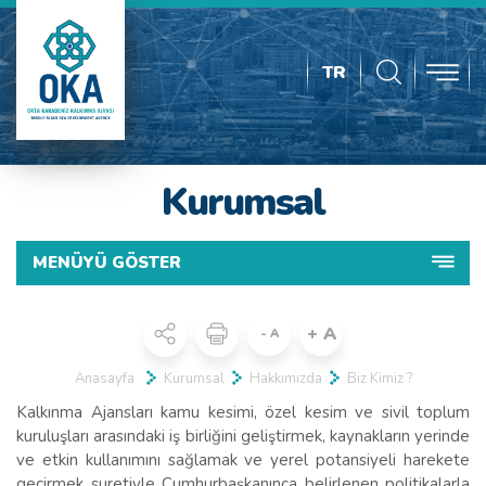
TR
Kurumsal
MENÜYÜ GÖSTER
+ A
- A
Anasayfa
Kurumsal
Hakkımızda
Biz Kimiz ?
Kalkınma Ajansları kamu kesimi, özel kesim ve sivil toplum
kuruluşları arasındaki iş birliğini geliştirmek, kaynakların yerinde
ve etkin kullanımını sağlamak ve yerel potansiyeli harekete
geçirmek suretiyle Cumhurbaşkanınca belirlenen politikalarla