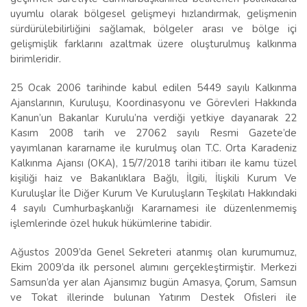
uyumlu olarak bölgesel gelişmeyi hızlandırmak, gelişmenin
sürdürülebilirliğini sağlamak, bölgeler arası ve bölge içi
gelişmişlik farklarını azaltmak üzere oluşturulmuş kalkınma
birimleridir.
25 Ocak 2006 tarihinde kabul edilen 5449 sayılı Kalkınma
Ajanslarının, Kuruluşu, Koordinasyonu ve Görevleri Hakkında
Kanun’un Bakanlar Kurulu’na verdiği yetkiye dayanarak 22
Kasım 2008 tarih ve 27062 sayılı Resmi Gazete’de
yayımlanan kararname ile kurulmuş olan T.C. Orta Karadeniz
Kalkınma Ajansı (OKA), 15/7/2018 tarihi itibarı ile kamu tüzel
kişiliği haiz ve Bakanlıklara Bağlı, İlgili, İlişkili Kurum Ve
Kuruluşlar İle Diğer Kurum Ve Kuruluşların Teşkilatı Hakkındaki
4 sayılı Cumhurbaşkanlığı Kararnamesi ile düzenlenmemiş
işlemlerinde özel hukuk hükümlerine tabidir.
Ağustos 2009’da Genel Sekreteri atanmış olan kurumumuz,
Ekim 2009’da ilk personel alımını gerçekleştirmiştir. Merkezi
Samsun’da yer alan Ajansımız bugün Amasya, Çorum, Samsun
ve Tokat illerinde bulunan Yatırım Destek Ofisleri ile