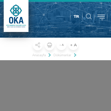
TR
+ A
- A
Anasayfa
Dökümanlar
Real 3D Flipbook has lightbox feature - book can be displayed in the
same page with lightbox effect.
Click on a book cover to start reading.