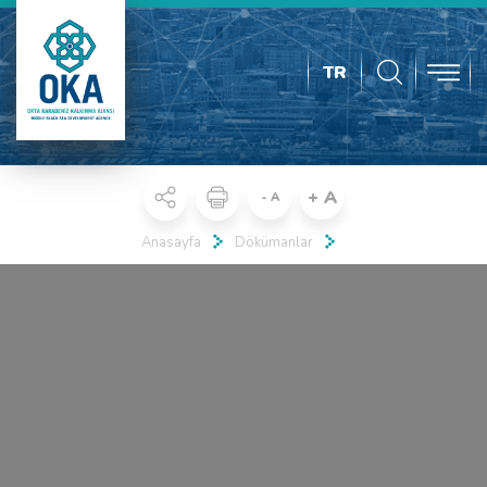
TR
+ A
- A
Anasayfa
Dökümanlar
Real 3D Flipbook has lightbox feature - book can be displayed in the
same page with lightbox effect.
Click on a book cover to start reading.