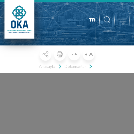
TR
+ A
- A
Anasayfa
Dökümanlar
Real 3D Flipbook has lightbox feature - book can be displayed in the
same page with lightbox effect.
Click on a book cover to start reading.