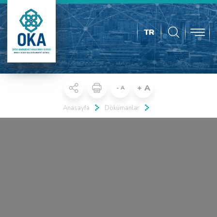
TR
+ A
- A
Anasayfa
Dökümanlar
Real 3D Flipbook has lightbox feature - book can be displayed in the
same page with lightbox effect.
Click on a book cover to start reading.