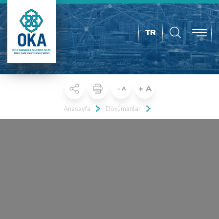
TR
+ A
- A
Anasayfa
Dökümanlar
Real 3D Flipbook has lightbox feature - book can be displayed in the
same page with lightbox effect.
Click on a book cover to start reading.