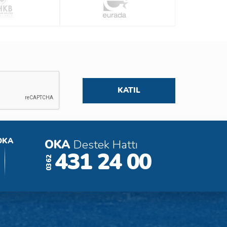
OKA
OKA
Destek Hattı
431 24 00
0362