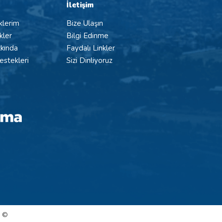
İletişim
klerim
Bize Ulaşın
kler
Bilgi Edinme
kında
Faydalı Linkler
stekleri
Sizi Dinliyoruz
. ©