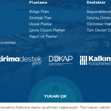
Planlama
Destekler
Bölge Planı
Başvurabilece
Stratejik Plan
Geçmiş Deste
Ulusal Planlar
Destekler Hak
Çevre Düzeni Planları
Tüm Devlet De
Rapor ve Planlar
 Korunması
YUKARI ÇIK
 Karadeniz Kalkınma Ajansı tarafından sağlanmıştır. Tüm hakları saklıdır