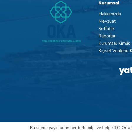
Kurumsal
Hakkımızda
Mevzuat
Şeffaflık
Raporlar
Kurumsal Kimlik
Kişisel Verilerin
Bu sitede yayınlanan her türlü bilgi ve belge T.C. Orta