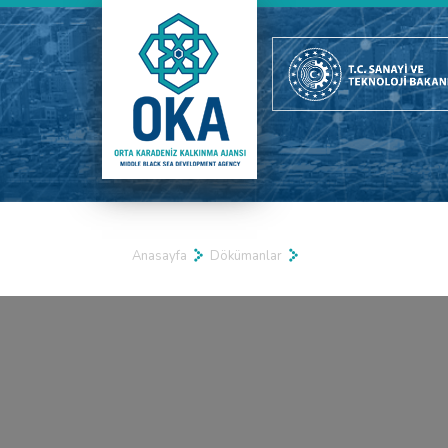
Anasayfa
Dökümanlar
Real 3D Flipbook has lightbox feature - book can be displayed in the 
Click on a book cover to start reading.