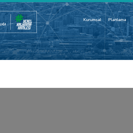
Kurumsal
Planlama
same page with lightbox effect.