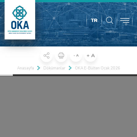
TR
+ A
- A
Anasayfa
Dökümanlar
OKA E-Bülten Ocak 2026
Real 3D Flipbook has lightbox feature - book can be displayed in the
same page with lightbox effect.
Click on a book cover to start reading.