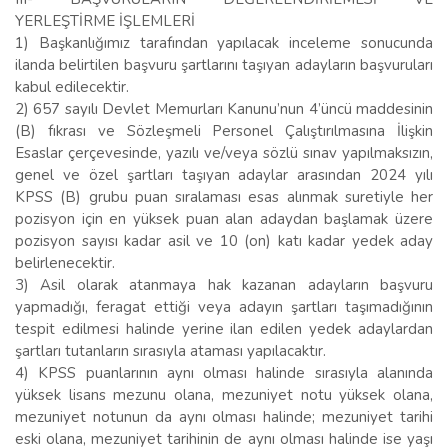
YERLEŞTİRME İŞLEMLERİ
1) Başkanlığımız tarafından yapılacak inceleme sonucunda
ilanda belirtilen başvuru şartlarını taşıyan adayların başvuruları
kabul edilecektir.
2) 657 sayılı Devlet Memurları Kanunu’nun 4’üncü maddesinin
(B) fıkrası ve Sözleşmeli Personel Çalıştırılmasına İlişkin
Esaslar çerçevesinde, yazılı ve/veya sözlü sınav yapılmaksızın,
genel ve özel şartları taşıyan adaylar arasından 2024 yılı
KPSS (B) grubu puan sıralaması esas alınmak suretiyle her
pozisyon için en yüksek puan alan adaydan başlamak üzere
pozisyon sayısı kadar asil ve 10 (on) katı kadar yedek aday
belirlenecektir.
3) Asil olarak atanmaya hak kazanan adayların başvuru
yapmadığı, feragat ettiği veya adayın şartları taşımadığının
tespit edilmesi halinde yerine ilan edilen yedek adaylardan
şartları tutanların sırasıyla ataması yapılacaktır.
4) KPSS puanlarının aynı olması halinde sırasıyla alanında
yüksek lisans mezunu olana, mezuniyet notu yüksek olana,
mezuniyet notunun da aynı olması halinde; mezuniyet tarihi
eski olana, mezuniyet tarihinin de aynı olması halinde ise yaşı