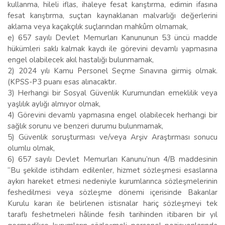
kullanma, hileli iflas, ihaleye fesat karıştırma, edimin ifasına
fesat karıştırma, suçtan kaynaklanan malvarlığı değerlerini
aklama veya kaçakçılık suçlarından mahkûm olmamak,
e) 657 sayılı Devlet Memurları Kanununun 53 üncü madde
hükümleri saklı kalmak kaydı ile görevini devamlı yapmasına
engel olabilecek akıl hastalığı bulunmamak,
2) 2024 yılı Kamu Personel Seçme Sınavına girmiş olmak.
(KPSS-P3 puanı esas alınacaktır.
3) Herhangi bir Sosyal Güvenlik Kurumundan emeklilik veya
yaşlılık aylığı almıyor olmak,
4) Görevini devamlı yapmasına engel olabilecek herhangi bir
sağlık sorunu ve benzeri durumu bulunmamak,
5) Güvenlik soruşturması ve/veya Arşiv Araştırması sonucu
olumlu olmak,
6) 657 sayılı Devlet Memurları Kanunu’nun 4/B maddesinin
“Bu şekilde istihdam edilenler, hizmet sözleşmesi esaslarına
aykırı hareket etmesi nedeniyle kurumlarınca sözleşmelerinin
feshedilmesi veya sözleşme dönemi içerisinde Bakanlar
Kurulu kararı ile belirlenen istisnalar hariç sözleşmeyi tek
taraflı feshetmeleri hâlinde fesih tarihinden itibaren bir yıl