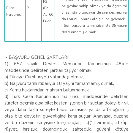
P3
belgesine sahip olmak ya da öğrenimi
Büro
2
(En
sırasında bilgisayar dersini seçmeli ya
Personeli
Az 60
da zorunlu olarak aldığını belgelemek,
Puan)
· Son başvuru tarihi itibarıyla 35 yaşını
doldurmamış olmak.
I- BAŞVURU GENEL ŞARTLARI
1) 657 sayılı Devlet Memurları Kanunu’nun 48’inci
maddesinde belirtilen şartları taşıyor olmak,
a) Türkiye Cumhuriyeti vatandaşı olmak,
b) Başvuru tarihi itibarıyla 18 yaşını tamamlamış olmak,
c) Kamu haklarından mahrum bulunmamak,
d) Türk Ceza Kanunu’nun 53 üncü maddesinde belirtilen
süreler geçmiş olsa bile; kasten işlenen bir suçtan dolayı bir yıl
veya daha fazla süreyle hapis cezasına ya da affa uğramış
olsa bile devletin güvenliğine karşı suçlar, Anayasal düzene
ve bu düzenin işleyişine karşı suçlar, (…)(1) zimmet, irtikâp,
rüşvet, hırsızlık, dolandırıcılık, sahtecilik, güveni kötüye