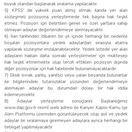
büyük olandan başlanarak sıralama yapılacaktır.
5) KPSS' de yüksek puan almış olmak, ilanda yer alan
sözleşmeli pozisyona yerleştirmede tek başına hak teşkil
etmez. Pozisyon için belirtilen genel ve özel şartlara sahip
olmayan adaylar değerlendirmeye alınmayacaktır.
6) İlan tarihinden itibaren bir yıl içinde herhangi bir nedenle
boşalan pozisyonlara yedek adaylardan sırasıyla atama
yapılarak sözleşme imzalanabilecektir. Yedek listede yer alan
adayların hakları daha sonraki yerleştirmeler için müktesep
hak teşkil etmemekte olup tercih ettikleri pozisyon dışında
diğer pozisyonlar için hak talebinde bulunamayacaklardır.
7) Eksik evrak, yanlış, yanıltıcı veya yalan beyanda bulunanlar
ile bilgilerindeki tutarsızlıklar yüzünden değerlendirmeye
alınmayan adaylar bu durumdan dolayı bir hak iddia
edemeyecektir.
8) Adaylar yerleştirme sonuçlarını Başkanlığımız
www.dap.gov.tr resmî web adresi ile Kariyer Kapısı-Kamu İşe
Alım Platformu üzerinden görüntüleyecek olup asil ve yedek
adaylar ile sıralamaya giremeyen adaylara ayrıca herhangi bir
tebligat yapılmayacaktır.