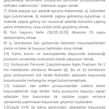
geçmedikçe kurumların sözleşmeli personel pozisyonlarında
istihdam edilemezler.” hükmüne uygun olmak,
7) Erkek adaylar için askerlik durumu bakımından; a) Askerlikle
ilgisi bulunmamak, b) Askerlik çağına gelmemiş bulunmak, c)
Askerlik çağına gelmiş ise muvazzaf askerlik hizmetini yapmış
yahut ertelenmiş veya yedek sınıfa geçirilmiş olmak,
8) Son başvuru tarihi (26.09.2025) itibarıyla 35 yaşını
doldurmamış olmak,
9) İş tecrübeleri ilan şartlarında belirtilen mezuniyetlerden
sonra ve ilanın ilk başvuru tarihinden önce olmak,
10) Kamu kurum ve kuruluşlarında başvuruda bulunacağı
pozisyon unvanında sözleşmeli olarak çalışmıyor olmak,
11) Sözleşmeli Personel Çalıştırılmasına İlişkin Esasların Ek-1
inci maddesinin dördüncü fıkrasının (a), (b) ve (c) bentlerine
göre sözleşmesini tek taraflı fesheden adayların başvuruda
bulunmasında herhangi bir engel bulunmamaktadır.
12) Adaylar, ilan edilen pozisyonlardan sadece birine
başvurabilecek olup birden fazla pozisyona başvuru yapan
adayların tüm başvurular ile usulüne uygun ve/veya
zamanında yapılmayan başvurular geçersiz sayılacaktır.
13)Çeşitli KHK ile kamu görevinden çıkarılanlar başvuruda