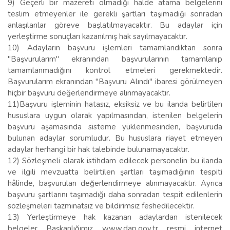
9) Geçerli bir mazereti olmadığı halde atama belgelerini
teslim etmeyenler ile gerekli şartları taşımadığı sonradan
anlaşılanlar göreve başlatılmayacaktır. Bu adaylar için
yerleştirme sonuçları kazanılmış hak sayılmayacaktır.
10) Adayların başvuru işlemleri tamamlandıktan sonra
"Başvurularım" ekranından başvurularının tamamlanıp
tamamlanmadığını kontrol etmeleri gerekmektedir.
Başvurularım ekranından "Başvuru Alındı" ibaresi görülmeyen
hiçbir başvuru değerlendirmeye alınmayacaktır.
11)Başvuru işleminin hatasız, eksiksiz ve bu ilanda belirtilen
hususlara uygun olarak yapılmasından, istenilen belgelerin
başvuru aşamasında sisteme yüklenmesinden, başvuruda
bulunan adaylar sorumludur. Bu hususlara riayet etmeyen
adaylar herhangi bir hak talebinde bulunamayacaktır.
12) Sözleşmeli olarak istihdam edilecek personelin bu ilanda
ve ilgili mevzuatta belirtilen şartları taşımadığının tespiti
hâlinde, başvuruları değerlendirmeye alınmayacaktır. Ayrıca
başvuru şartlarını taşımadığı daha sonradan tespit edilenlerin
sözleşmeleri tazminatsız ve bildirimsiz feshedilecektir.
13) Yerleştirmeye hak kazanan adaylardan istenilecek
belgeler Başkanlığımız www.dap.gov.tr resmi internet