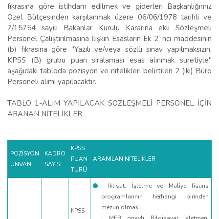
fıkrasına göre istihdam edilmek ve giderleri Başkanlığımız
Özel Bütçesinden karşılanmak üzere 06/06/1978 tarihli ve
7/15754 sayılı Bakanlar Kurulu Kararına ekli Sözleşmeli
Personel Çalıştırılmasına İlişkin Esasların Ek 2’ nci maddesinin
(b) fıkrasına göre "Yazılı ve/veya sözlü sınav yapılmaksızın,
KPSS (B) grubu puan sıralaması esas alınmak suretiyle"
aşağıdaki tabloda pozisyon ve nitelikleri belirtilen 2 (iki) Büro
Personeli alımı yapılacaktır.
TABLO 1-ALIM YAPILACAK SÖZLEŞMELİ PERSONEL İÇİN
ARANAN NİTELİKLER
KPSS
POZİSYON
KADRO
PUAN
ARANILAN NİTELİKLER
UNVANI
SAYISI
TÜRÜ
· İktisat, İşletme ve Maliye lisans
programlarının herhangi birinden
mezun olmak,
KPSS-
· MEB onaylı Bilgisayar işletmeni