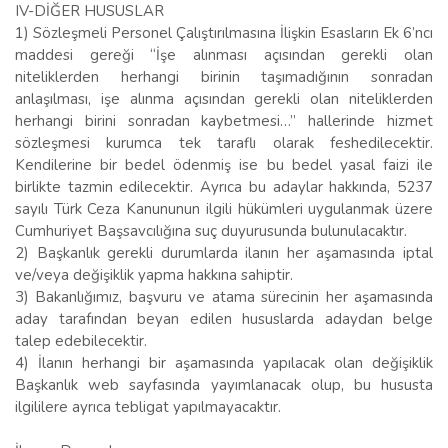
IV-DİĞER HUSUSLAR
1) Sözleşmeli Personel Çalıştırılmasına İlişkin Esasların Ek 6’ncı
maddesi gereği “İşe alınması açısından gerekli olan
niteliklerden herhangi birinin taşımadığının sonradan
anlaşılması, işe alınma açısından gerekli olan niteliklerden
herhangi birini sonradan kaybetmesi…” hallerinde hizmet
sözleşmesi kurumca tek taraflı olarak feshedilecektir.
Kendilerine bir bedel ödenmiş ise bu bedel yasal faizi ile
birlikte tazmin edilecektir. Ayrıca bu adaylar hakkında, 5237
sayılı Türk Ceza Kanununun ilgili hükümleri uygulanmak üzere
Cumhuriyet Başsavcılığına suç duyurusunda bulunulacaktır.
2) Başkanlık gerekli durumlarda ilanın her aşamasında iptal
ve/veya değişiklik yapma hakkına sahiptir.
3) Bakanlığımız, başvuru ve atama sürecinin her aşamasında
aday tarafından beyan edilen hususlarda adaydan belge
talep edebilecektir.
4) İlanın herhangi bir aşamasında yapılacak olan değişiklik
Başkanlık web sayfasında yayımlanacak olup, bu hususta
ilgililere ayrıca tebligat yapılmayacaktır.