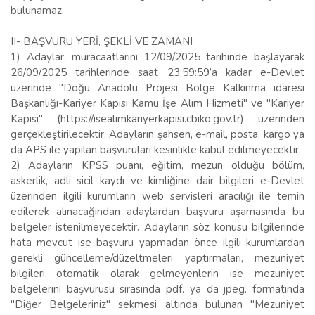
bulunamaz.
II- BAŞVURU YERİ, ŞEKLİ VE ZAMANI
1) Adaylar, müracaatlarını 12/09/2025 tarihinde başlayarak
26/09/2025 tarihlerinde saat 23:59:59’a kadar e-Devlet
üzerinde "Doğu Anadolu Projesi Bölge Kalkınma idaresi
Başkanlığı-Kariyer Kapısı Kamu İşe Alım Hizmeti" ve "Kariyer
Kapısı" (https://isealimkariyerkapisi.cbiko.gov.tr) üzerinden
gerçekleştirilecektir. Adayların şahsen, e-mail, posta, kargo ya
da APS ile yapılan başvuruları kesinlikle kabul edilmeyecektir.
2) Adayların KPSS puanı, eğitim, mezun olduğu bölüm,
askerlik, adli sicil kaydı ve kimliğine dair bilgileri e-Devlet
üzerinden ilgili kurumların web servisleri aracılığı ile temin
edilerek alınacağından adaylardan başvuru aşamasında bu
belgeler istenilmeyecektir. Adayların söz konusu bilgilerinde
hata mevcut ise başvuru yapmadan önce ilgili kurumlardan
gerekli güncelleme/düzeltmeleri yaptırmaları, mezuniyet
bilgileri otomatik olarak gelmeyenlerin ise mezuniyet
belgelerini başvurusu sırasında pdf. ya da jpeg. formatında
"Diğer Belgeleriniz" sekmesi altında bulunan "Mezuniyet