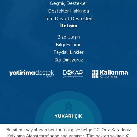
Geçmiş Destekler
Destekler Hakkında
Tüm Devlet Destekleri
İletişim
Bize Ulaşın
Bilgi Edinme
Faydalı Linkler
Sizi Dinliyoruz
YUKARI ÇIK
Bu sitede yayınlanan her türlü bilgi ve belge T.C. Orta Karadeniz
Kalkınma Ajansı tarafından sağlanmıştır. Tüm hakları saklıdır. ©