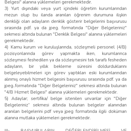
Belgesi" alanına yüklemeleri gerekmektedir.
3) Yurt dışındaki veya yurt içindeki öğretim kurumlarından
mezun olup bu ilanda aranılan öğrenim durumuna ilişkin
denkliği olan adayların denklik gösterir belgelerini başvurusu
sırasında pdf. ya da jpeg. formatında "Diğer Belgeleriniz"
sekmesi altında bulunan "Denklik Belgesi" alanına yüklemeleri
gerekmektedir.
4) Kamu kurum ve kuruluşlarında, sözleşmeli personel (4/B)
pozisyonlarında görev yapmakta iken, kurumlarınca
sözleşmesi feshedilen ya da sözleşmesini tek taraflı fesheden
adayların, bir yıllık bekleme süresini doldurduklarını
belgeleyebilmeleri için görev yaptıkları eski kurumlarından
alınmış onaylı hizmet belgesini başvurusu sırasında pdf. ya da
jpeg..formatında "Diğer Belgeleriniz" sekmesi altında bulunan
"4/B Hizmet Belgesi" alanına yüklemeleri gerekmektedir.
5) Adaylar; sertifika/ belge istenilen unvanlar için "Diğer
Belgeleriniz” sekmesi altında bulunan belgeler alanından
aranılan belgelerini pdf veya jpeg formatında ilgili doküman
alanına mutlaka yüklemeleri gerekmektedir.
III- BAŞVURULARIN DEĞERLENDİRİLMESİ VE