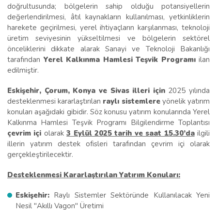
doğrultusunda; bölgelerin sahip olduğu potansiyellerin
değerlendirilmesi, âtıl kaynakların kullanılması, yetkinliklerin
harekete geçirilmesi, yerel ihtiyaçların karşılanması, teknoloji
üretim seviyesinin yükseltilmesi ve bölgelerin sektörel
önceliklerini dikkate alarak Sanayi ve Teknoloji Bakanlığı
tarafından
Yerel Kalkınma Hamlesi Teşvik Programı
ilan
edilmiştir.
Eskişehir, Çorum, Konya ve Sivas illeri için
2025 yılında
desteklenmesi kararlaştırılan
raylı sistemlere
yönelik yatırım
konuları aşağıdaki gibidir. Söz konusu yatırım konularında Yerel
Kalkınma Hamlesi Teşvik Programı Bilgilendirme Toplantısı
çevrim içi
olarak
3 Eylül 2025 tarih ve saat 15.30’da
ilgili
illerin yatırım destek ofisleri tarafından çevrim içi olarak
gerçekleştirilecektir.
Desteklenmesi Kararlaştırılan Yatırım Konuları:
Eskişehir:
Raylı Sistemler Sektöründe Kullanılacak Yeni
Nesil "Akıllı Vagon" Üretimi