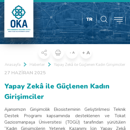
TR
+ A
- A
Anasayfa
Haberler
Yapay Zekâ ile Güçlenen Kadın Girişimciler
27 HAZİRAN 2025
Yapay Zekâ ile Güçlenen Kadın
Girişimciler
Ajansımızın Girişimcilik Ekosisteminin Geliştirilmesi Teknik
Destek Programı kapsamında desteklenen ve Tokat
Gaziosmanpaşa Üniversitesi (TOGÜ) tarafından yürütülen
“Kadın Girişimcilerin Yetenek Kazanımı İçin Yapay Zekâ