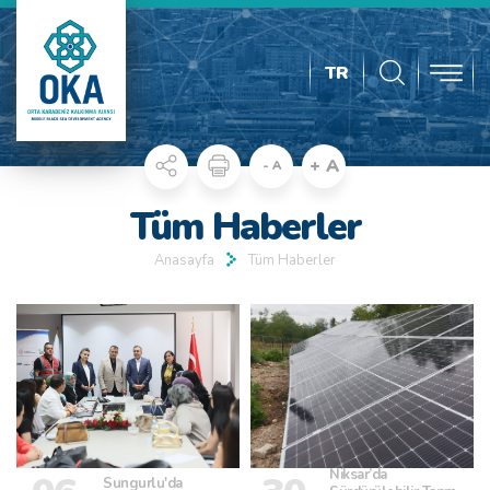
TR
+ A
- A
Tüm Haberler
Anasayfa
Tüm Haberler
Niksar’da
Sungurlu'da