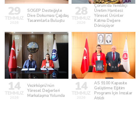
Çorum’da Yenilikçi
29
28
SOGEP Desteğiyle
Üretim Hamlesi:
Dive Dokuması Çağdaş
Yöresel Ürünler
TEMMUZ
TEMMUZ
Tasarımlarla Buluştu
Katma Değere
2026
2026
Dönüşüyor
14
14
AS 9100 Kapasite
Vezirköprü'nün
Geliştirme Eğitim
Yöresel Değerleri
TEMMUZ
TEMMUZ
Programı İçin İmzalar
Markalaşma Yolunda
2026
2026
Atıldı