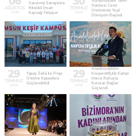
06
30
Sürdürülebilir Tarım
Savunma Sanayisine
Hamlesi: Ceviz
AĞUSTOS
TEMMUZ
Nitelikli İnsan
Üretiminde Yeşil
2026
2026
Kaynağı Yetişiyor
Dönüşüm Başladı
Anadoludakiler
29
29
Yapay Zekâ ile Proje
Kooperatifçilik Kampı:
Üretme Kapasitesi
İmece Ruhuyla
TEMMUZ
TEMMUZ
Güçlendirildi
Kurulan Bağlar
2026
2026
Güçlendi