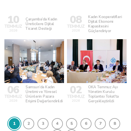
10
08
Kadın Kooperatifleri
Çarşamba’da Kadın
Dijital Ekonomi
Üreticilere Dijital
TEMMUZ
TEMMUZ
Kapasitesini
Ticaret Desteği
2026
2026
Güçlendiriyor
06
02
Samsun’da Kadın
OKA Temmuz Ayı
Üretimi ve Yöresel
Yönetim Kurulu
TEMMUZ
TEMMUZ
Ürünlerin Pazara
Toplantısı Tokat’ta
2026
2026
Erişimi Değerlendirildi
Gerçekleştirildi
1
2
3
4
5
6
7
8