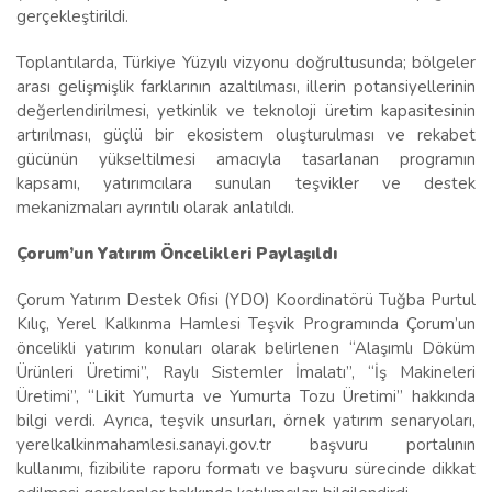
gerçekleştirildi.
Toplantılarda, Türkiye Yüzyılı vizyonu doğrultusunda; bölgeler
arası gelişmişlik farklarının azaltılması, illerin potansiyellerinin
değerlendirilmesi, yetkinlik ve teknoloji üretim kapasitesinin
artırılması, güçlü bir ekosistem oluşturulması ve rekabet
gücünün yükseltilmesi amacıyla tasarlanan programın
kapsamı, yatırımcılara sunulan teşvikler ve destek
mekanizmaları ayrıntılı olarak anlatıldı.
Çorum’un Yatırım Öncelikleri Paylaşıldı
Çorum Yatırım Destek Ofisi (YDO) Koordinatörü Tuğba Purtul
Kılıç, Yerel Kalkınma Hamlesi Teşvik Programında Çorum’un
öncelikli yatırım konuları olarak belirlenen “Alaşımlı Döküm
Ürünleri Üretimi”, Raylı Sistemler İmalatı”, “İş Makineleri
Üretimi”, “Likit Yumurta ve Yumurta Tozu Üretimi” hakkında
bilgi verdi. Ayrıca, teşvik unsurları, örnek yatırım senaryoları,
yerelkalkinmahamlesi.sanayi.gov.tr başvuru portalının
kullanımı, fizibilite raporu formatı ve başvuru sürecinde dikkat