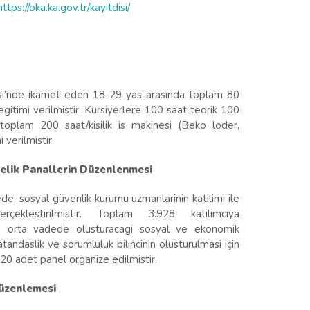
https://oka.ka.gov.tr/kayitdisi/
i
i’nde ikamet eden 18-29 yas arasinda toplam 80
egitimi verilmistir. Kursiyerlere 100 saat teorik 100
oplam 200 saat/kisilik is makinesi (Beko loder,
verilmistir.
elik Panallerin Düzenlenmesi
e, sosyal güvenlik kurumu uzmanlarinin katilimi ile
erçeklestirilmistir. Toplam 3.928 katilimciya
amin orta vadede olusturacagi sosyal ve ekonomik
andaslik ve sorumluluk bilincinin olusturulmasi için
20 adet panel organize edilmistir.
Düzenlemesi