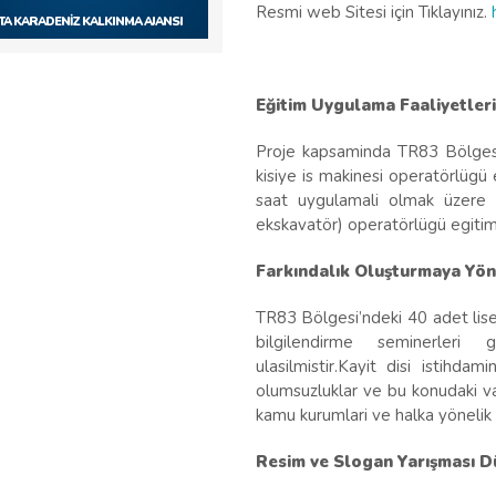
Resmi web Sitesi için Tıklayınız.
TA KARADENİZ KALKINMA AJANSI
Eğitim Uygulama Faaliyetler
Proje kapsaminda TR83 Bölges
kisiye is makinesi operatörlügü 
saat uygulamali olmak üzere t
ekskavatör) operatörlügü egitimi 
Farkındalık Oluşturmaya Yön
TR83 Bölgesi’ndeki 40 adet lised
bilgilendirme seminerleri g
ulasilmistir.Kayit disi istihd
olumsuzluklar ve bu konudaki vat
kamu kurumlari ve halka yönelik 
Resim ve Slogan Yarışması 