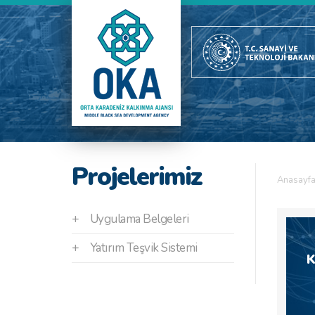
Projelerimiz
Anasayf
+
Uygulama Belgeleri
+
Yatırım Teşvik Sistemi
K