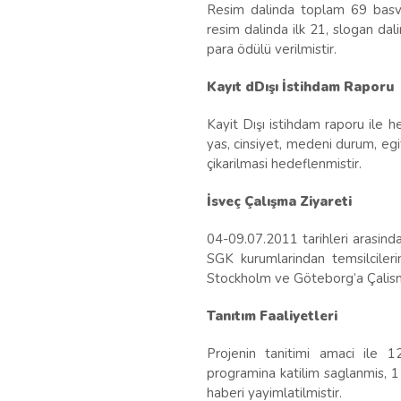
Resim dalinda toplam 69 basvu
resim dalinda ilk 21, slogan dal
para ödülü verilmistir.
Kayıt dDışı İstihdam Raporu
Kayit Dışı istihdam raporu ile he
yas, cinsiyet, medeni durum, egit
çikarilmasi hedeflenmistir.
İsveç Çalışma Ziyareti
04-09.07.2011 tarihleri arasind
SGK kurumlarindan temsilcilerin 
Stockholm ve Göteborg’a Çalisma 
Tanıtım Faaliyetleri
Projenin tanitimi amaci ile 12
programina katilim saglanmis, 
haberi yayimlatilmistir.