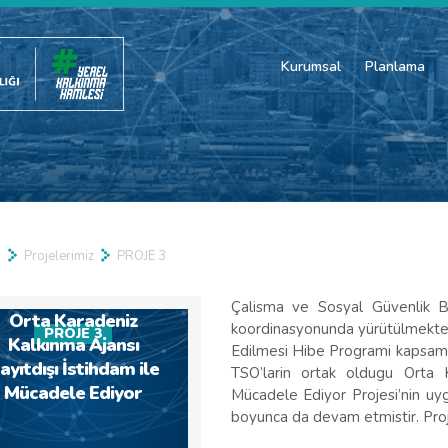
Kurumsal
Planlama
a
Projelerimiz
PROJE 3
Çalisma ve Sosyal Güvenlik B
Orta Karadeniz
koordinasyonunda yürütülmekte o
PROJE 3
Kalkınma Ajansı
Edilmesi Hibe Programi kapsami
ayıtdışı İstihdam ile
TSO’larin ortak oldugu Orta 
Mücadele Ediyor
Mücadele Ediyor Projesi’nin uyg
boyunca da devam etmistir. Pr