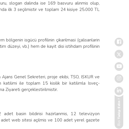
ru, slogan dalinda ise 169 basvuru alinmis olup,
inda ilk 3 seçilmistir ve toplam 24 kisiye 25.000 TL
m bölgenin isgücü profilinin çikarilmasi (çalisanlarin
im düzeyi, vb.) hem de kayit disi istihdam profilinin
a Ajans Genel Sekreteri, proje ekibi, TSO, ISKUR ve
katilimi ile toplam 15 kisilik bir katilimla Isveç-
Ziyareti gerçeklestirilmistir.
Takip Edin !
 adet basin bildirisi hazirlanmis, 12 televizyon
1 adet web sitesi açilmis ve 100 adet yerel gazete
Bizi