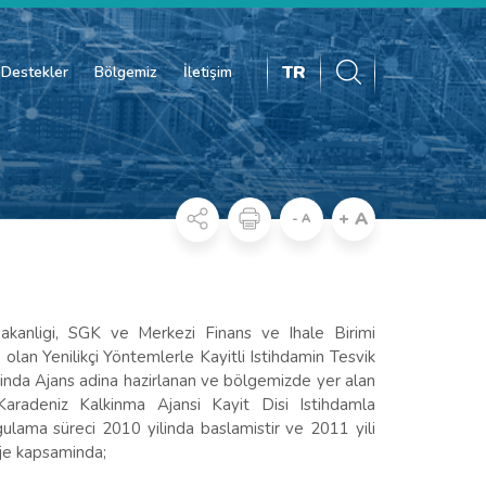
TR
Destekler
Bölgemiz
İletişim
+ A
- A
akanligi, SGK ve Merkezi Finans ve Ihale Birimi
lan Yenilikçi Yöntemlerle Kayitli Istihdamin Tesvik
nda Ajans adina hazirlanan ve bölgemizde yer alan
Karadeniz Kalkinma Ajansi Kayit Disi Istihdamla
ulama süreci 2010 yilinda baslamistir ve 2011 yili
oje kapsaminda;