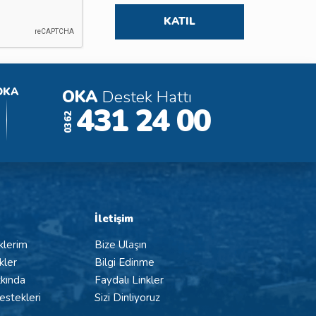
OKA
OKA
Destek Hattı
431 24 00
0362
İletişim
klerim
Bize Ulaşın
kler
Bilgi Edinme
kında
Faydalı Linkler
stekleri
Sizi Dinliyoruz