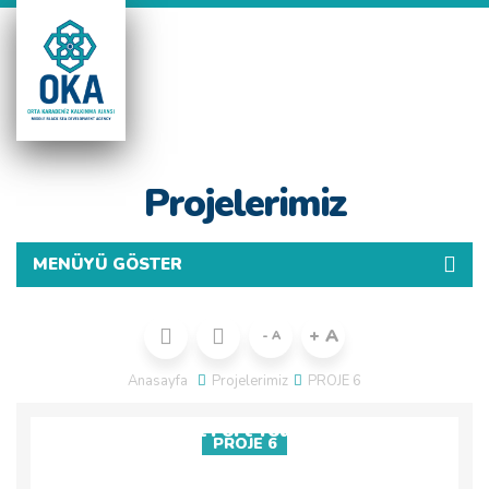
TR
Projelerimiz
MENÜYÜ GÖSTER
+ A
- A
Anasayfa
Projelerimiz
PROJE 6
Environment Fort Tourism (Efort)
PROJE 6