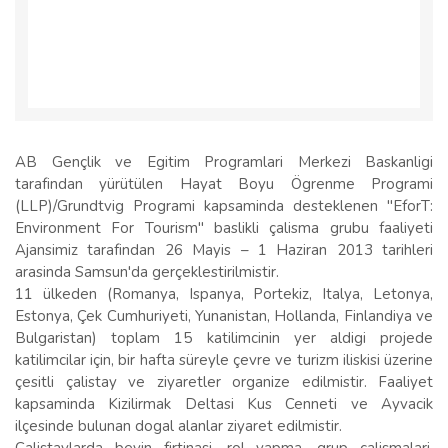
ORTA KARADENİZ KALKINMA AJANSI
AB Gençlik ve Egitim Programlari Merkezi Baskanligi
tarafindan yürütülen Hayat Boyu Ögrenme Programi
(LLP)/Grundtvig Programi kapsaminda desteklenen "EforT:
Environment For Tourism" baslikli çalisma grubu faaliyeti
Ajansimiz tarafindan 26 Mayis – 1 Haziran 2013 tarihleri
arasinda Samsun'da gerçeklestirilmistir.
11 ülkeden (Romanya, Ispanya, Portekiz, Italya, Letonya,
Estonya, Çek Cumhuriyeti, Yunanistan, Hollanda, Finlandiya ve
Bulgaristan) toplam 15 katilimcinin yer aldigi projede
katilimcilar için, bir hafta süreyle çevre ve turizm iliskisi üzerine
çesitli çalistay ve ziyaretler organize edilmistir. Faaliyet
kapsaminda Kizilirmak Deltasi Kus Cenneti ve Ayvacik
ilçesinde bulunan dogal alanlar ziyaret edilmistir.