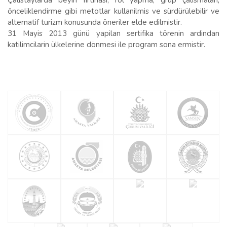
Çalistaylarda beyin firtinasi, rol yapma, grup çalismalari,
önceliklendirme gibi metotlar kullanilmis ve sürdürülebilir ve
alternatif turizm konusunda öneriler elde edilmistir.
31 Mayis 2013 günü yapilan sertifika törenin ardindan
katilimcilarin ülkelerine dönmesi ile program sona ermistir.