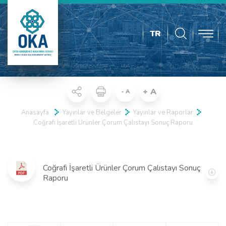
TR
+ A
- A
Anasayfa
Yayınlar ve Belgeler
Yayınlar ve Raporlar
Coğrafi İşaretli Ürünler Çorum Çalıstayı Sonuç Raporu
Coğrafi İşaretli Ürünler Çorum Çalıstayı Sonuç
Raporu