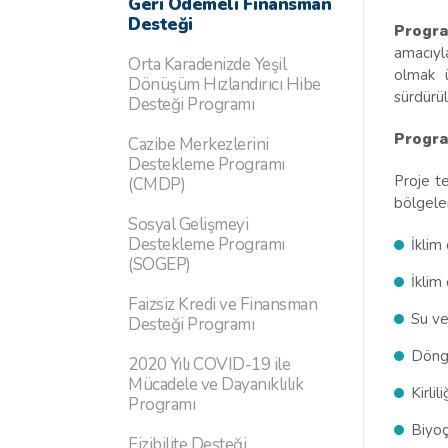
Geri Ödemeli Finansman
Desteği
Progra
amacıyla
Orta Karadenizde Yeşil
olmak ü
Dönüşüm Hızlandırıcı Hibe
sürdürül
Desteği Programı
Program
Cazibe Merkezlerini
Destekleme Programı
Proje t
(CMDP)
bölgele
Sosyal Gelişmeyi
Destekleme Programı
İklim
(SOGEP)
İklim
Faizsiz Kredi ve Finansman
Su ve
Desteği Programı
Döng
2020 Yılı COVID-19 ile
Mücadele ve Dayanıklılık
Kirli
Programı
Biyoç
Fizibilite Desteği