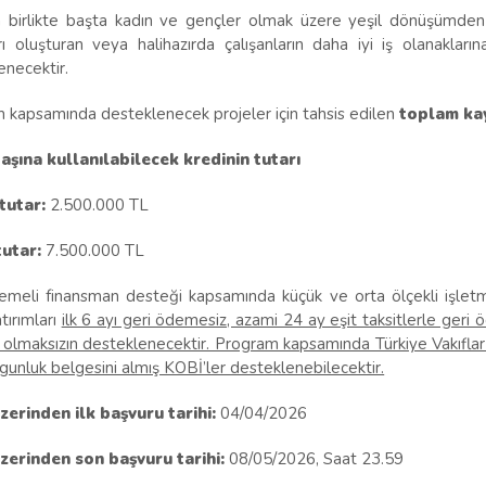
 birlikte başta kadın ve gençler olmak üzere yeşil dönüşümden 
rı oluşturan veya halihazırda çalışanların daha iyi iş olanakların
enecektir.
 kapsamında desteklenecek projeler için tahsis edilen
toplam kay
aşına kullanılabilecek kredinin tutarı
 tutar:
2.500.000 TL
tutar:
7.500.000 TL
emeli finansman desteği kapsamında küçük ve orta ölçekli işlet
atırımları
ilk 6 ayı geri ödemesiz, azami 24 ay eşit taksitlerle geri
ı olmaksızın desteklenecektir. Program kapsamında Türkiye Vakıfla
gunluk belgesini almış KOBİ’ler desteklenebilecektir.
erinden ilk başvuru tarihi:
04/04/2026
erinden son başvuru tarihi:
08/05/2026, Saat 23.59