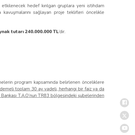
etkilenecek hedef kırılgan gruplara yeni istihdam
a kavuşmalarını sağlayan proje teklifleri öncelikle
nak tutarı 240.000.000 TL
’dir.
melerin program kapsamında belirlenen önceliklere
 ödemeli toplam 30 ay vadeli, herhangi bir faiz ya da
r Bankası T.A.O’nun TR83 bölgesindeki şubelerinden