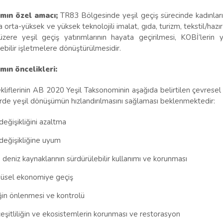
mın özel amacı;
TR83 Bölgesinde yeşil geçiş sürecinde kadınların v
 orta-yüksek ve yüksek teknolojili imalat, gıda, turizm, tekstil/hazır 
zere yeşil geçiş yatırımlarının hayata geçirilmesi, KOBİ’lerin y
ebilir işletmelere dönüştürülmesidir.
ın öncelikleri:
ekliflerinin AB 2020 Yeşil Taksonominin aşağıda belirtilen çevrese
rde yeşil dönüşümün hızlandırılmasını sağlaması beklenmektedir:
 değişikliğini azaltma
 değişikliğine uyum
 deniz kaynaklarının sürdürülebilir kullanımı ve korunması
üsel ekonomiye geçiş
liğin önlenmesi ve kontrolü
eşitliliğin ve ekosistemlerin korunması ve restorasyon