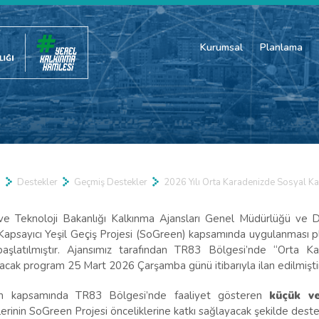
Kurumsal
Planlama
a
Destekler
Geçmiş Destekler
2026 Yılı Orta Karadenizde Sosyal Ka
ve Teknoloji Bakanlığı Kalkınma Ajansları Genel Müdürlüğü ve Dün
Kapsayıcı Yeşil Geçiş Projesi (SoGreen) kapsamında uygulanması 
başlatılmıştır. Ajansımız tarafından TR83 Bölgesi’nde “Orta K
acak program 25 Mart 2026 Çarşamba günü itibarıyla ilan edilmişti
m kapsamında TR83 Bölgesi’nde faaliyet gösteren
küçük ve
tlerinin SoGreen Projesi önceliklerine katkı sağlayacak şekilde de