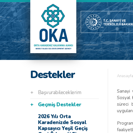
Destekler
Anasayf
Sanayi 
+
Başvurabileceklerim
Sosyal 
süreci 
+
Geçmiş Destekler
uygulan
2026 Yılı Orta
Karadenizde Sosyal
Progra
Kapsayıcı Yeşil Geçiş
faaliye