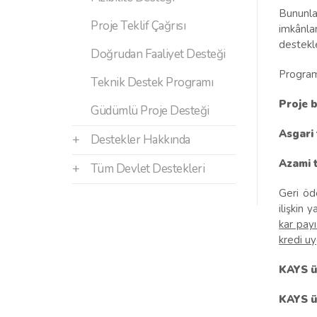
Bununla
Proje Teklif Çağrısı
imkânla
destekl
Doğrudan Faaliyet Desteği
Program
Teknik Destek Programı
Proje b
Güdümlü Proje Desteği
Asgari
+
Destekler Hakkında
Azami 
+
Tüm Devlet Destekleri
Geri öd
ilişkin y
kar pay
kredi uy
KAYS üz
KAYS üz