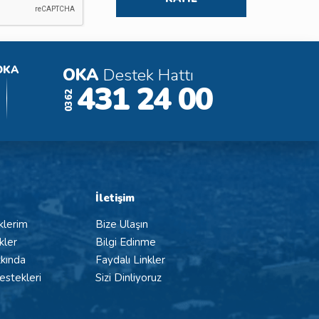
OKA
OKA
Destek Hattı
431 24 00
0362
İletişim
klerim
Bize Ulaşın
kler
Bilgi Edinme
kında
Faydalı Linkler
stekleri
Sizi Dinliyoruz