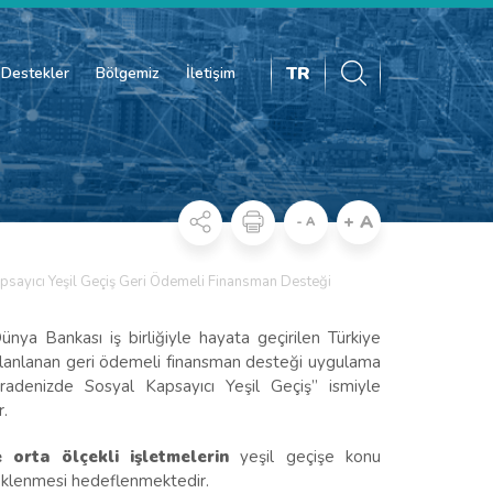
TR
Destekler
Bölgemiz
İletişim
+ A
- A
psayıcı Yeşil Geçiş Geri Ödemeli Finansman Desteği
ya Bankası iş birliğiyle hayata geçirilen Türkiye
planlanan geri ödemeli finansman desteği uygulama
aradenizde Sosyal Kapsayıcı Yeşil Geçiş” ismiyle
r.
 orta ölçekli işletmelerin
yeşil geçişe konu
steklenmesi hedeflenmektedir.