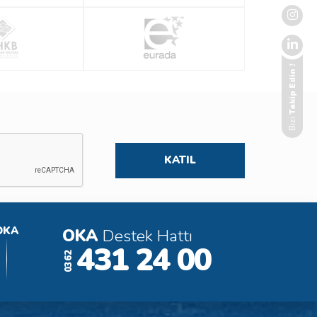
Takip Edin !
Bizi
OKA
OKA
Destek Hattı
431 24 00
0362