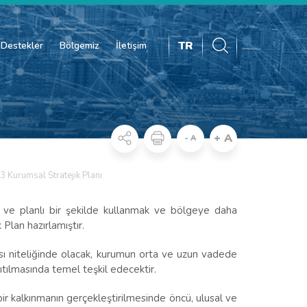
TR
Destekler
Bölgemiz
İletişim
+ A
- A
 Kurumsal Stratejik Planı
i ve planlı bir şekilde kullanmak ve bölgeye daha
Plan hazırlamıştır.
ası niteliğinde olacak, kurumun orta ve uzun vadede
ıtılmasında temel teşkil edecektir.
bir kalkınmanın gerçekleştirilmesinde öncü, ulusal ve