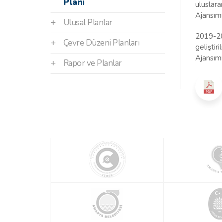
Planı
uluslar
Ajansımı
+
Ulusal Planlar
2019-20
+
Çevre Düzeni Planları
geliştir
Ajansım
+
Rapor ve Planlar