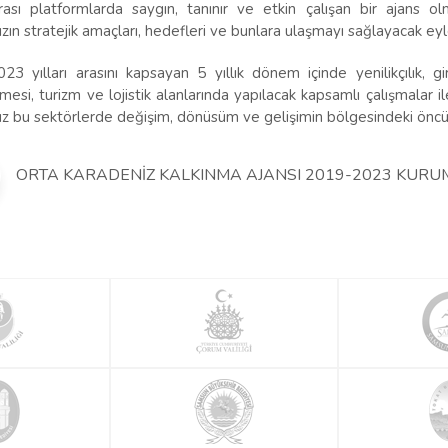
arası platformlarda saygın, tanınır ve etkin çalışan bir ajans 
zın stratejik amaçları, hedefleri ve bunlara ulaşmayı sağlayacak eyl
23 yılları arasını kapsayan 5 yıllık dönem içinde yenilikçılık, g
ilmesi, turizm ve lojistik alanlarında yapılacak kapsamlı çalışmalar 
ız bu sektörlerde değişim, dönüsüm ve gelişimin bölgesindeki öncüs
ORTA KARADENİZ KALKINMA AJANSI 2019-2023 KURUM